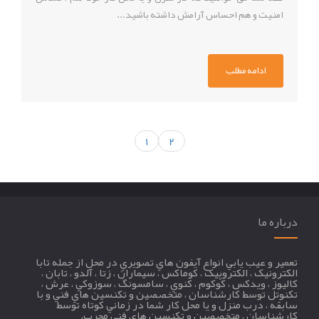
امنیت و هم احساس آرامش داشته باشید...
ادامه مطلب
1
2
درباره ما
تعمير و عيب يابي انواع آيفون هاي تصويري در محل از جمله تابا
الکترونيک ، الکتروپيک ، کوماکس ، سيماران ، زتا ، آلدو ، تابان ،
کاليوز ، ويدکس ، کوکوم ، کنوي ، سامسونگ ، سوزوکي ، عرش ،
تکنوتل توسط کارشناسان ، متخصصين و تکنسين هاي فني و با
سابقه ، درب منزل و يا محل کار شما در زماني کوتاه توسط
کارشناسان ، متخصصين و تکنسين هاي فني مجرب.