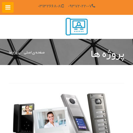
03132668081
09372022007
پروژه ها
صفحه ی اصلی
پروژه ها