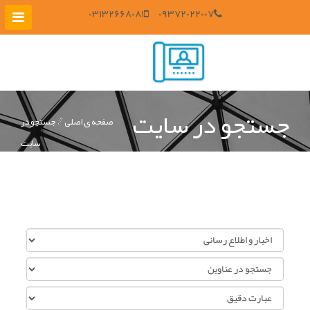
03132668081
09372022007
جستجو در سایت
صفحه ی اصلی
جستجو در
سایت