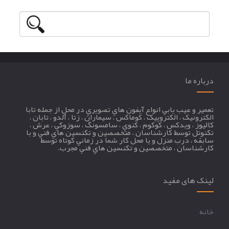
درباره ما
تعمير و عيب يابي انواع آيفون هاي تصويري در محل از جمله تابا
الکترونيک ، الکتروپيک ، کوماکس ، سيماران ، زتا ، آلدو ، تابان ،
کاليوز ، ويدکس ، کوکوم ، کنوي ، سامسونگ ، سوزوکي ، عرش ،
تکنوتل توسط کارشناسان ، متخصصين و تکنسين هاي فني و با
سابقه ، درب منزل و يا محل کار شما در زماني کوتاه توسط
کارشناسان ، متخصصين و تکنسين هاي فني مجرب.
لینک های مفید
خانه