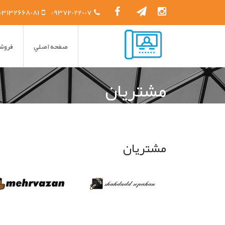
03132668081
09372022007
صفحه اصلي
فروشگ
مشتريان
مشتریان