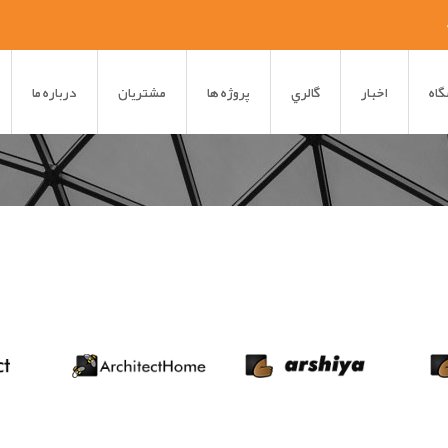
اه
اخبار
گالري
پروژه ها
مشتريان
درباره ما