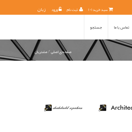
0
زبان
) سبد خرید
(
ثبت نام
ورود
تماس با ما
جستجو
صفحه ی اصلی
مشتريان