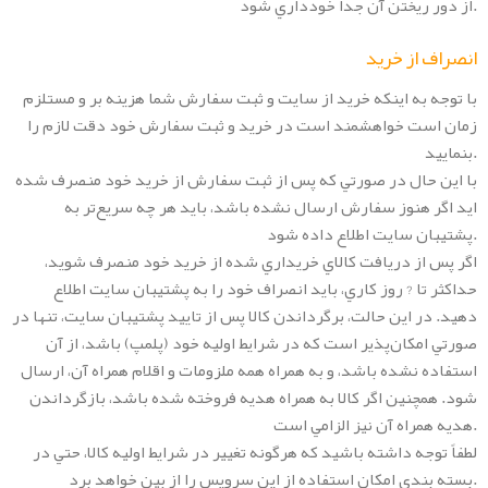
از دور ريختن آن جداً خودداري شود.
انصراف از خريد
با توجه به اينکه خريد از سايت و ثبت سفارش شما هزينه بر و مستلزم
زمان است خواهشمند است در خريد و ثبت سفارش خود دقت لازم را
بنماييد.
با اين حال در صورتي که پس از ثبت سفارش از خريد خود منصرف شده
ايد اگر هنوز سفارش ارسال نشده باشد، بايد هر چه سريع‏‌تر به
پشتيبان سايت اطلاع داده شود.
اگر پس از دريافت کالاي خريداري شده از خريد خود منصرف شويد،
حداکثر تا ? روز کاري‏، بايد انصراف خود را به پشتيبان سايت اطلاع
دهيد. در اين حالت، برگرداندن کالا پس از تاييد پشتيبان سايت، تنها در
صورتي امکان‌پذير است که در شرايط اوليه خود (پلمپ) باشد، از آن
استفاده نشده باشد، و به همراه همه ملزومات و اقلام همراه آن، ارسال
شود. همچنين اگر کالا به‌ همراه هديه فروخته شده باشد، بازگرداندن
هديه همراه آن نيز الزامي است.
لطفاً توجه داشته باشيد که هرگونه تغيير در شرايط اوليه کالا، حتي در
بسته بندي امکان استفاده از اين سرويس را از بين خواهد برد.