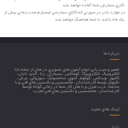
کاري سفارش شما آماده خواهد شد.
در موارد نادر در صورتي که کالاي سفارشي مستلزم مدت زماني بيش از
يک ماه باشد، با شما هماهنگ خواهد شد.
درباره ما
تعمير و عيب يابي انواع آيفون هاي تصويري در محل از جمله تابا
الکترونيک ، الکتروپيک ، کوماکس ، سيماران ، زتا ، آلدو ، تابان ،
کاليوز ، ويدکس ، کوکوم ، کنوي ، سامسونگ ، سوزوکي ، عرش ،
تکنوتل توسط کارشناسان ، متخصصين و تکنسين هاي فني و با
سابقه ، درب منزل و يا محل کار شما در زماني کوتاه توسط
کارشناسان ، متخصصين و تکنسين هاي فني مجرب.
لینک های مفید
خانه