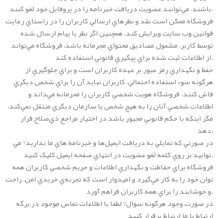
باشند، مي‌توانند عضويت دريافت خبرنامه را در پروفايل خود لغو کنند.
فروشگاه ممکن است نقد و نظرهاي ارسالي کاربران را در راستاي رعايت
قوانين وب سايت ويرايش کند. همچنين اگر نظر يا پيام ارسال شده
توسط کاربر، مشمول مصاديق محتواي مجرمانه باشد، فروشگاه مي‌تواند
از اطلاعات ثبت شده براي پيگيري قانوني استفاده کند.
حفظ و نگهداري رمز عبور بر عهده کاربران است و براي جلوگيري از
هرگونه سوء استفاده احتمالي، کاربران نبايد آن را براي شخص ديگري
فاش کنند. فروشگاه هويت شخصي کاربران را محرمانه مي‌داند و
اطلاعات شخصي آنان را به هيچ شخص يا سازمان ديگري منتقل نمي‌کند،
مگر اينکه با حکم قانوني مجبور باشد در اختيار مراجع ذي‌صلاح قرار
دهد.
در صورتي که تمايلي به دريافت ايميل‌ها و خبرنامه هاي ما نداريد? مي
توانيد بر روي کلمه لغو عضويت در انتهاي صفحه ايميل کليک کنيد.
فروشگاه براي حفاظت و نگهداري اطلاعات و حريم شخصي کاربران همه
توان خود را به کار مي‌گيرد و اميدوار است که تجربه‌ي خريدي امن، راحت
و خوشايند را براي همه کاربران فراهم آورد.
در صورت وجود هرگونه سوال? لطفا با اطلاعات تماس موجود در برگه
ارتباط با ما ارتباط برقرار کنيد