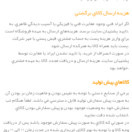
هزينه ارسال کالاي برگشتي
اگر ايراد فني، وجود مغايرت فني يا فيزيکي يا آسيب ديدگي ظاهري، به
تاييد پشتيبان سايت برسد، هزينه‌هاي ارسال به عهده فروشگاه است.
براي واريز هزينه پست به حساب مشتري، قبض پستي با مهر شرکت
پست بايد همراه کالا به هنرکده ارسال شود.
در صورت انصراف از خريد، يا تاييد نشدن ايراد يا مغايرت توسط
پشتيبان سايت، هزينه ارسال و دريافت مجدد کالا، به عهده مشتري
خواهد بود.
کالاهاي پيش توليد
برخي از صنايع دستي با توجه به نفيس بودن و ماهيت زمان بر بودن آن
به صورت پيش سفارش توليد قابل دسترسي مي باشد. لطفاً هنگام ثب
سفارش خود به وضعيت موجود بودن و پيش سفارش بودن کالاي
انتخاب شده دقت نماييد.
در صورتي که کالاي به صورت پيش سفارش موجود باشد پس از دريافت
وجه کالا و با توجه به نوع کالاي خريداري شده در مدت زمان ?? الي ?? روز