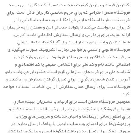
کمترين قيمت و برترين کيفيت به دست مصرف کنندگان نهايي برسد.
فروشگاه ضمن احترامي که براي حريم شخصي کاربران قائل است، براي
خريد، ثبت نظر يا استفاده از برخي امکانات وب سايت اطلاعاتي را از
کاربران درخواست مي‌کند تا بتواند خدماتي امن و مطمئن را به خريداران
ارائه نمايد. براي پردازش و ارسال سفارش، اطلاعاتي مانند آدرس،
شماره تلفن و ايميل مورد نياز است و از آنجا که کليه فعاليت‌هاي
فروشگاه قانوني و مبتني بر قوانين تجارت الکترونيک صورت مي‌گيرد و
طي فرايند خريد، فاکتور رسمي صادر مي‌شود، از اين رو وارد کردن
اطلاعاتي مانند نام و کد ملي براي اشخاص حقيقي يا کد اقتصادي و
شناسه ملي براي خريدهاي سازماني لازم است. مشتريان مي‌توانند نام،
آدرس و تلفن شخص ديگري را براي تحويل گرفتن سفارش وارد کنند و
فروشگاه تنها براي ارسال همان سفارش، از اين اطلاعات استفاده خواهد
کرد.
همچنين فروشگاه ممکن است براي ارتباط با مشتريان، بهينه سازي
محتواي فروشگاه و تحقيقات بازاريابي از برخي اطلاعات استفاده کند و
براي اطلاع رساني رويدادها و اخبار، خدمات و سرويس‌هاي ويژه يا
پروموشن‌ها، براي اعضاي وب سايت ايميل يا پيامک ارسال نمايد. در
صورتي که کاربران تمايل به دريافت اينگونه ايميل و پيامک‌ها نداشته