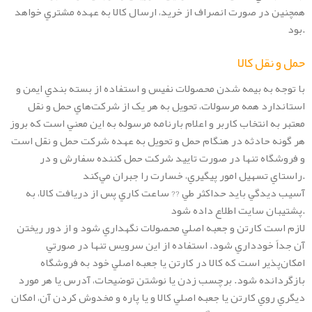
همچنين در صورت انصراف از خريد، ارسال کالا به عهده مشتري خواهد
بود.
حمل و نقل کالا
با توجه به بيمه شدن محصولات نفيس و استفاده از بسته بندي ايمن و
استاندارد همه مرسولات، تحويل به هر يک از شرکت‏‏‌هاي حمل و نقل
معتبر به انتخاب کاربر و اعلام بارنامه مرسوله به اين معني است که بروز
هر گونه حادثه در هنگام حمل و تحويل به عهده شرکت حمل و نقل است
و فروشگاه تنها در صورت تاييد شرکت حمل کننده سفارش و در
راستاي تسهيل امور پيگيري، خسارت را جبران مي‌‏کند.
آسيب‏‏ ديدگي بايد حداکثر طي ?? ساعت کاري پس از دريافت کالا، به
پشتيبان سايت اطلاع داده شود.
لازم است کارتن و جعبه اصلي محصولات نگهداري شود و از دور ريختن
آن جداً خودداري شود. استفاده از اين سرويس تنها در صورتي
امکان‌پذير است که کالا در کارتن يا جعبه اصلي خود به فروشگاه
بازگردانده شود. برچسب زدن يا نوشتن توضيحات، آدرس يا هر مورد
ديگري روي کارتن يا جعبه اصلي کالا و يا پاره و مخدوش کردن آن، امکان