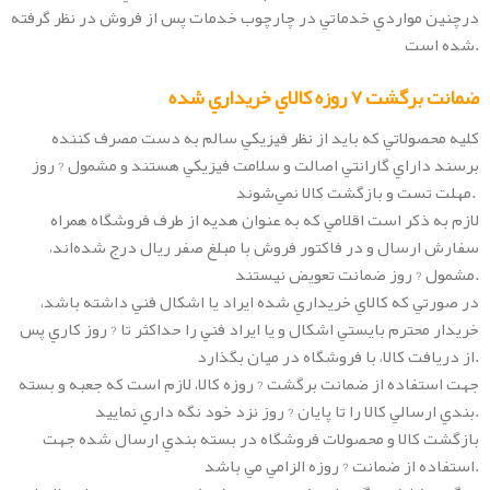
درچنين مواردي خدماتي در چارچوب خدمات پس از فروش در نظر گرفته
شده است.
ضمانت برگشت 7 روزه کالاي خريداري شده
کليه محصولاتي که بايد از نظر فيزيکي سالم به دست مصرف کننده
برسند داراي گارانتي اصالت و سلامت فيزيکي هستند و مشمول ? روز
مهلت تست و بازگشت کالا نمي‌شوند.
لازم به ذکر است اقلامي که به عنوان هديه‌ از طرف فروشگاه همراه
سفارش ارسال و در فاکتور فروش با مبلغ صفر ريال درج شده‌اند،
مشمول ? روز ضمانت تعويض نيستند.
در صورتي که کالاي خريداري شده ايراد يا اشکال فني داشته باشد،
خريدار محترم بايستي اشکال و يا ايراد فني را حداکثر تا ? روز کاري پس
از دريافت کالا، با فروشگاه در ميان بگذارد.
جهت استفاده از ضمانت برگشت ? روزه کالا، لازم است که جعبه و بسته
بندي ارسالي کالا را تا پايان ? روز نزد خود نگه داري نماييد.
بازگشت کالا و محصولات فروشگاه در بسته بندي ارسال شده جهت
استفاده از ضمانت ? روزه الزامي مي باشد.