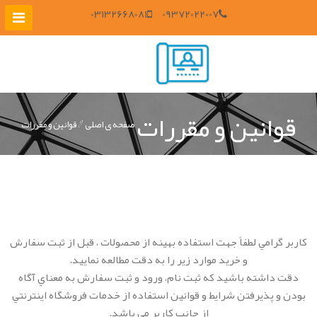
03132668081
09372022007
قوانين و مقررات
صفحه ی اصلی
قوانين و مقررات
کاربر گرامي لطفاً جهت استفاده بهينه از محصولات ، قبل از ثبت سفارش
و خريد موارد زير را به دقت مطالعه نماييد.
دقت داشته باشيد که ثبت نام، ورود و ثبت سفارش به معناي آگاه
بودن و پذيرفتن شرايط و قوانين استفاده از خدمات فروشگاه اينترنتي
از جانب کاربر مي باشد.