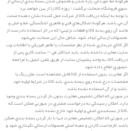
هرگونه خط خوردگي، پاره شدن و مخدوش شدن بسته بندي ارسالي از
سوي فروشگاه ضمانت برگشت ? روزه کالا را از بين خواهد برد.
با توجه به اينکه دريافت کالا از شرکت حمل کننده نشان دهنده صحت
آن مي باشد، هرگونه اشکال‏‏‌هاي فني و ظاهري (شکستگي، خط و خش و
مانند آن روي بدنه کالا و قطعات تزئيني) که در اثر استفاده نادرست از
محصولات ارسالي ايجاد شود، شامل حال اين ضمانت نمي‏‏‌شود.
اگر کالاي خريداري شده از نظر مشخصات يا ظاهر فيزيکي با اطلاعات وب
سايت مغايرت داشته باشد، بايد حداکثر طي ?? ساعت کاري پس از
دريافت کالا، به واحد پشتيبان سايت از طريق تلفن، ايميل يا مراجعه
حضوري اطلاع داده شود.
اگر مغايرت، بدون استفاده از کالا قابل مشاهده است، مثل رنگ يا
مشخصات درج شده روي بسته بندي، بايد کالا در شرايط اوليه خود
باشد و از آن استفاده نشده باشد.
در صورتي که امکان تشخيص مغايرت بدون باز کردن بسته بندي وجود
دارد، امکان رسيدگي به درخواست مشتري در صورتي ممکن است که
کالا از بسته‌بندي اصلي و اوليه خود خارج نشده باشد.
در صورتي که امکان تشخيص مغايرت تنها با باز کردن بسته بندي ممکن
باشد، لازم است کارتن و جعبه اصلي محصولات ارسالي نگهداري شود و