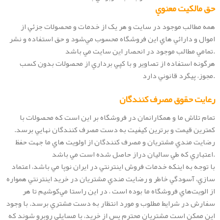
حق مالکيت معنوي
همه مطالب موجود در سايت و هر يک از خدمات و محصولات جزئي از
اموال و دارائي هاي اين فروشگاه محسوب مي‏‌شود و حق استفاده و نشر
تمامي مطالب موجود در انحصار اين سايت مي باشد.
هرگونه استفاده از تصاوير و با کپي برداري از محصولات بدون کسب
مجوز، پيگرد قانوني دارد.
رعايت حقوق مصرف کنندگان
تمام تلاش ما و همکارانمان در فروشگاه بر اين است که محصولات با
کمترين قيمت و برترين کيفيت به دست مصرف کنندگان نهايي برسد.
رضايت مندي مشتريان و مصرف کنندگان از اولويت هاي ما جهت حفظ
اعتباري که طي ساليان دراز حاصل شده است مي باشد.
با توجه به اينکه خدمات فروش اينترنتي در ايران نوپا مي باشد، اعتماد
سازي، آسودگي خاطر و رضايت مندي مشتريان در خريد اينترنتي همواره
از الويت‏‌هاي فروشگاه ما بوده است ، در اين راستا مي‏‌کوشيم تا هر
سفارش در شرايط مطلوب و مورد انتظار به دست مشتري برسد. با وجود
اين ممکن است مشتريان محترم پس از خريد، با مسايلي روبرو شوند که