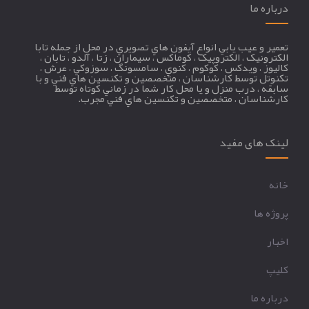
درباره ما
تعمير و عيب يابي انواع آيفون هاي تصويري در محل از جمله تابا
الکترونيک ، الکتروپيک ، کوماکس ، سيماران ، زتا ، آلدو ، تابان ،
کاليوز ، ويدکس ، کوکوم ، کنوي ، سامسونگ ، سوزوکي ، عرش ،
تکنوتل توسط کارشناسان ، متخصصين و تکنسين هاي فني و با
سابقه ، درب منزل و يا محل کار شما در زماني کوتاه توسط
کارشناسان ، متخصصين و تکنسين هاي فني مجرب.
لینک های مفید
خانه
پروژه ها
اخبار
کليپ
درباره ما