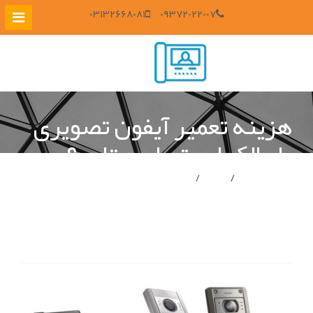
03132668081
09372022007
هزینه تعمیر آیفون تصویری
با مالک است یا مستاجر؟
صفحه ی اصلی
پروژه ها
هزینه تعمیر آیفون تصویری با مالک است یا مستاجر؟