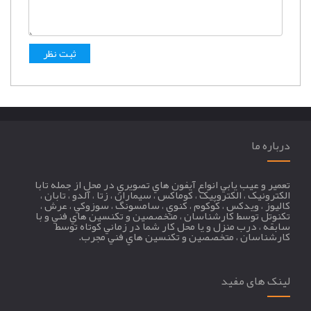
درباره ما
تعمير و عيب يابي انواع آيفون هاي تصويري در محل از جمله تابا
الکترونيک ، الکتروپيک ، کوماکس ، سيماران ، زتا ، آلدو ، تابان ،
کاليوز ، ويدکس ، کوکوم ، کنوي ، سامسونگ ، سوزوکي ، عرش ،
تکنوتل توسط کارشناسان ، متخصصين و تکنسين هاي فني و با
سابقه ، درب منزل و يا محل کار شما در زماني کوتاه توسط
کارشناسان ، متخصصين و تکنسين هاي فني مجرب.
لینک های مفید