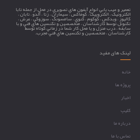
تعمير و عيب يابي انواع آيفون هاي تصويري در محل از جمله تابا
الکترونيک ، الکتروپيک ، کوماکس ، سيماران ، زتا ، آلدو ، تابان ،
کاليوز ، ويدکس ، کوکوم ، کنوي ، سامسونگ ، سوزوکي ، عرش ،
تکنوتل توسط کارشناسان ، متخصصين و تکنسين هاي فني و با
سابقه ، درب منزل و يا محل کار شما در زماني کوتاه توسط
کارشناسان ، متخصصين و تکنسين هاي فني مجرب.
لینک های مفید
خانه
پروژه ها
اخبار
کليپ
درباره ما
تماس با ما