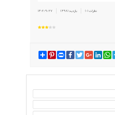
(0) نظرات
(498) بازدید
1402/9/27
Share
Pinterest
Print
Facebook
Twitter
Google+
LinkedI
W