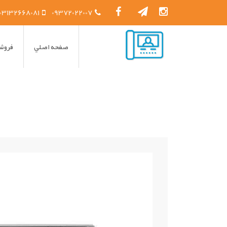
03132668081
09372022007
صفحه اصلي
فروشگ