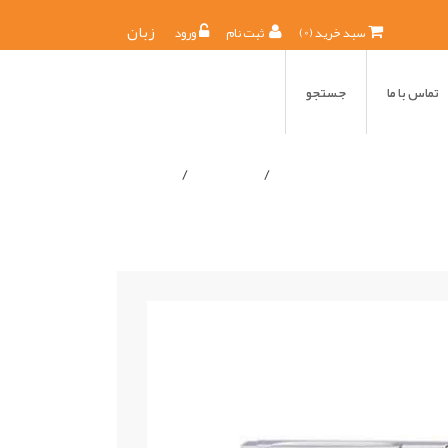
0
زبان
) سبد خرید
(
ثبت نام
ورود
تماس با ما
جستجو
صفحه ی اصلی
گالري تصاوير