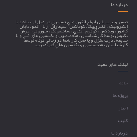
درباره ما
تعمير و عيب يابي انواع آيفون هاي تصويري در محل از جمله تابا
الکترونيک ، الکتروپيک ، کوماکس ، سيماران ، زتا ، آلدو ، تابان ،
کاليوز ، ويدکس ، کوکوم ، کنوي ، سامسونگ ، سوزوکي ، عرش ،
تکنوتل توسط کارشناسان ، متخصصين و تکنسين هاي فني و با
سابقه ، درب منزل و يا محل کار شما در زماني کوتاه توسط
کارشناسان ، متخصصين و تکنسين هاي فني مجرب.
لینک های مفید
خانه
پروژه ها
اخبار
کليپ
درباره ما