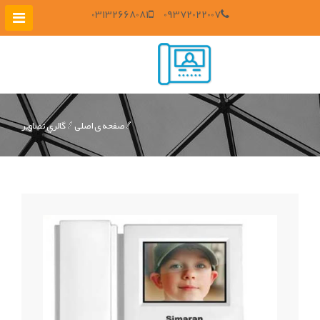
03132668081
09372022007
صفحه ی اصلی
گالري تصاوير