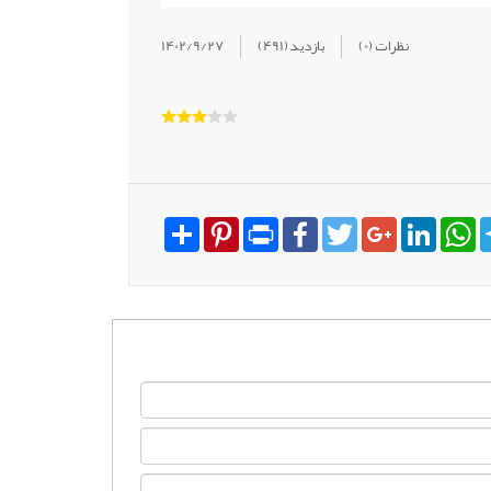
(0) نظرات
(491) بازدید
1402/9/27
Share
Pinterest
Print
Facebook
Twitter
Google+
LinkedI
W