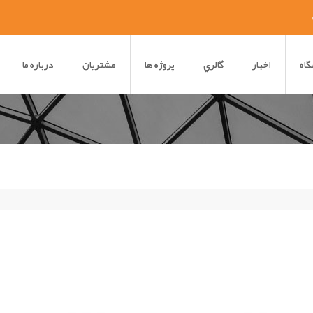
اه
اخبار
گالري
پروژه ها
مشتريان
درباره ما