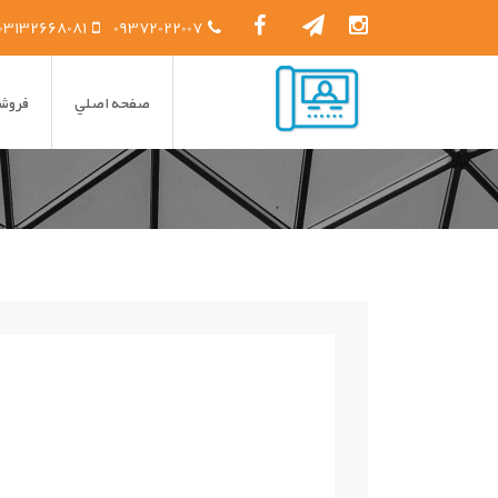
03132668081
09372022007
صفحه اصلي
فروشگ