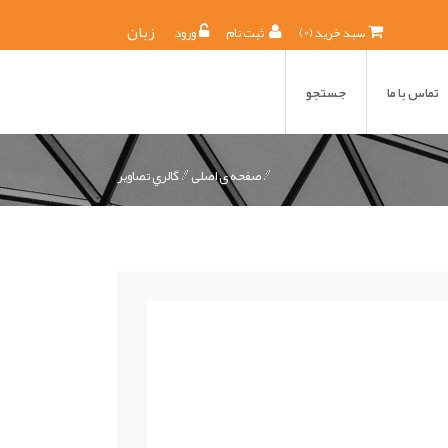
0
زبان
) سبد خرید
(
ثبت نام
ورود
تماس با ما
جستجو
صفحه ی اصلی
گالري تصاوير