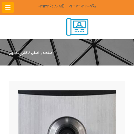
03132668081
09372022007
صفحه ی اصلی
گالري تصاوير