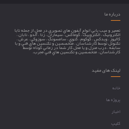
درباره ما
تعمير و عيب يابي انواع آيفون هاي تصويري در محل از جمله تابا
الکترونيک ، الکتروپيک ، کوماکس ، سيماران ، زتا ، آلدو ، تابان ،
کاليوز ، ويدکس ، کوکوم ، کنوي ، سامسونگ ، سوزوکي ، عرش ،
تکنوتل توسط کارشناسان ، متخصصين و تکنسين هاي فني و با
سابقه ، درب منزل و يا محل کار شما در زماني کوتاه توسط
کارشناسان ، متخصصين و تکنسين هاي فني مجرب.
لینک های مفید
خانه
پروژه ها
اخبار
کليپ