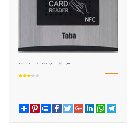
(0) نظرات
(544) بازدید
1402/9/27
Share
Pinterest
Print
Facebook
Twitter
Google+
LinkedIn
WhatsApp
Telegram