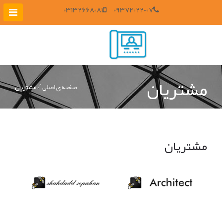
03132668081
09372022007
مشتريان
صفحه ی اصلی
مشتريان
مشتریان