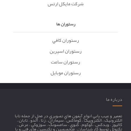
شرکت مايکل ارتس
رستوران ها
رستوران کافي
رستوران اسپرين
رستوران ساعت
رستوران موبايل
درباره ما
تعمير و عيب يابي انواع آيفون هاي تصويري در محل از جمله تابا
الکترونيک ، الکتروپيک ، کوماکس ، سيماران ، زتا ، آلدو ، تابان ،
کاليوز ، ويدکس ، کوکوم ، کنوي ، سامسونگ ، سوزوکي ، عرش ،
تکنوتل توسط کارشناسان ، متخصصين و تکنسين هاي فني و با